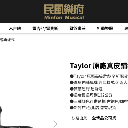
木吉他
電吉他/電貝斯
鍵盤樂器
打擊樂器
帶 經典樣式
Taylor 原廠真
●Taylor 原廠高級背帶 全新現貨
●真皮內鋪厚棉 經典樣式 俐落大
●質感超好 超舒適
●長度最長可到132公分
●三種顏色可供選擇:古銅色/咖啡
●新竹店/台北店 皆有現貨
全新品公司貨
快速出貨