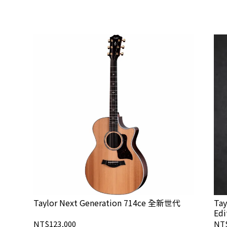
Taylor Next Generation 714ce 全新世代
Tay
Ed
NT$123,000
NT$