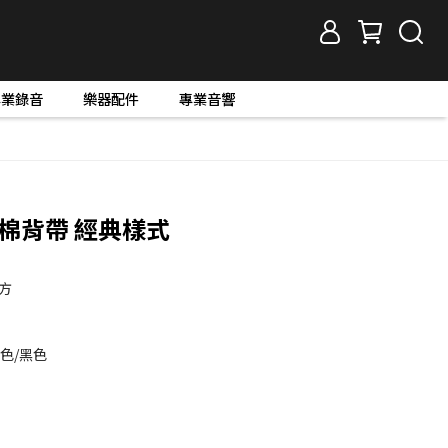
專業錄音
樂器配件
專業音響
皮鋪棉背帶 經典樣式
方
色/黑色