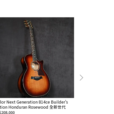
lor Next Generation 814ce Builder's
Taylor K24ce 
ition Honduran Rosewood 全新世代
208,000
NT$172,000