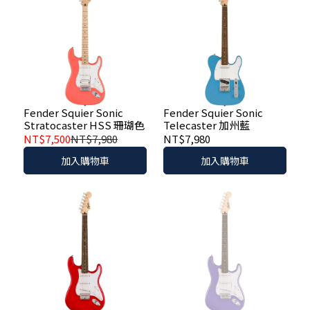
Fender Squier Sonic
Fender Squier Sonic
Stratocaster HSS 珊瑚色
Telecaster 加州藍
NT$7,500
NT$7,980
NT$7,980
加入購物車
加入購物車