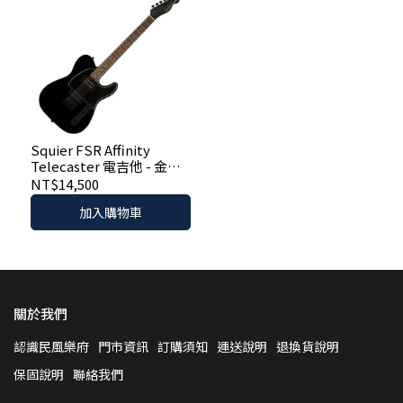
Squier FSR Affinity
Telecaster 電吉他 - 金屬
黑色
NT$14,500
加入購物車
關於我們
認識民風樂府
門市資訊
訂購須知
運送說明
退換貨說明
保固說明
聯絡我們