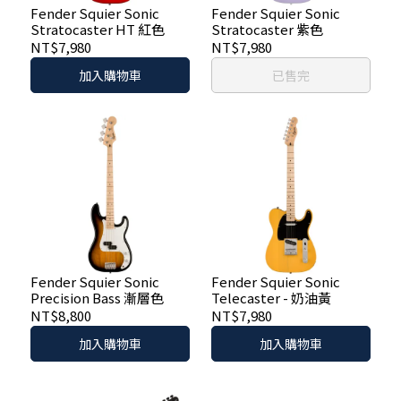
Fender Squier Sonic
Fender Squier Sonic
Stratocaster HT 紅色
Stratocaster 紫色
NT$7,980
NT$7,980
加入購物車
已售完
Fender Squier Sonic
Fender Squier Sonic
Precision Bass 漸層色
Telecaster - 奶油黃
NT$8,800
NT$7,980
加入購物車
加入購物車