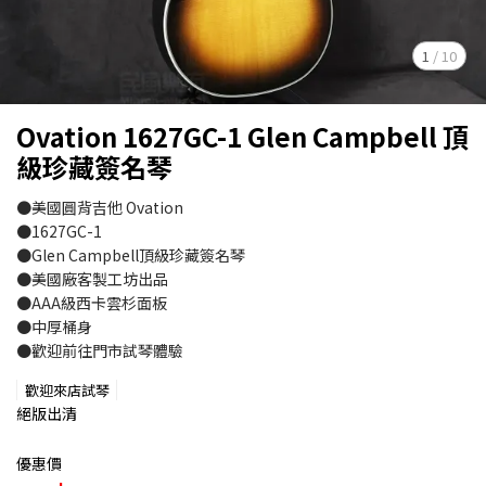
1
/
10
Ovation 1627GC-1 Glen Campbell 頂
級珍藏簽名琴
●美國圓背吉他 Ovation
●1627GC-1
●Glen Campbell頂級珍藏簽名琴
●美國廠客製工坊出品
●AAA級西卡雲杉面板
●中厚桶身
●歡迎前往門市試琴體驗
歡迎來店試琴
絕版出清
優惠價