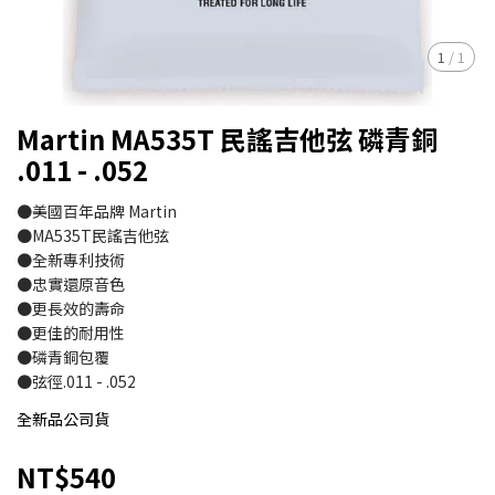
1
/
1
Martin MA535T 民謠吉他弦 磷青銅
.011 - .052
●美國百年品牌 Martin
●MA535T民謠吉他弦
●全新專利技術
●忠實還原音色
●更長效的壽命
●更佳的耐用性
●磷青銅包覆
●弦徑.011 - .052
全新品公司貨
NT$540