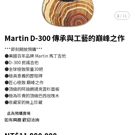
1
/
11
Martin D-300 傳承與工藝的巔峰之作
***即刻開放預購***
●美國百年品牌 Martin 馬丁吉他
●D-300 民謠吉他
●全球極致限量30把
●極具意義的歷程碑
●匠心極致 巔峰之作
●頂級的阿迪朗達克雲杉面板
●極為珍貴的頂級巴西玫瑰木
●收藏家的無上珍藏
此為預購賣場
如有興趣 歡迎洽詢