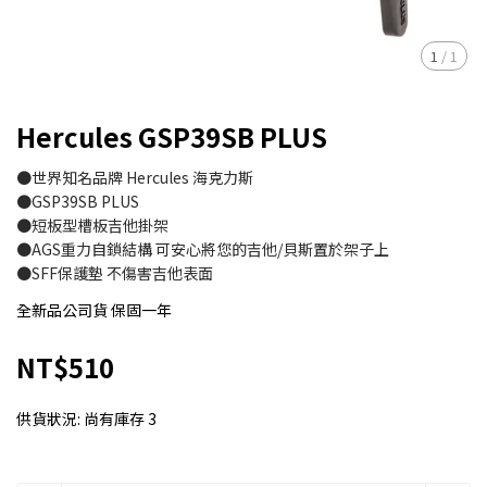
1
/
1
Hercules GSP39SB PLUS
●世界知名品牌 Hercules 海克力斯
●GSP39SB PLUS
●短板型槽板吉他掛架
●AGS重力自鎖結構 可安心將您的吉他/貝斯置於架子上
●SFF保護墊 不傷害吉他表面
全新品公司貨 保固一年
NT$510
供貨狀況:
尚有庫存 3