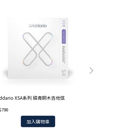
Addario XSA系列 磷青銅木吉他弦
D'Addario XT
$790
NT$600
加入購物車