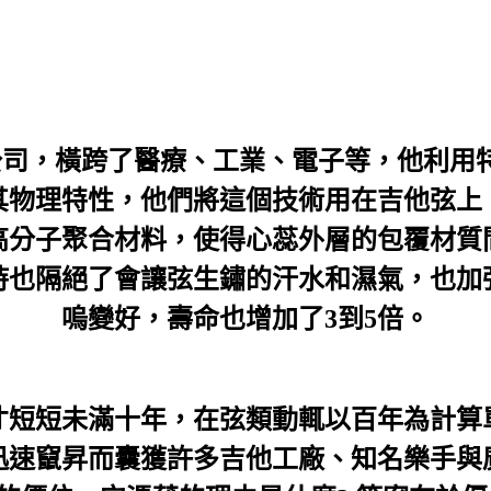
製造公司，橫跨了醫療、工業、電子等，他利
其物理特性，他們將這個技術用在吉他弦上
高分子聚合材料，使得心蕊外層的包覆材質
時也隔絕了會讓弦生鏽的汗水和濕氣，也加
嗚變好，壽命也增加了3到5倍。
才短短未滿十年，在弦類動輒以百年為計算
迅速竄昇而囊獲許多吉他工廠、知名樂手與