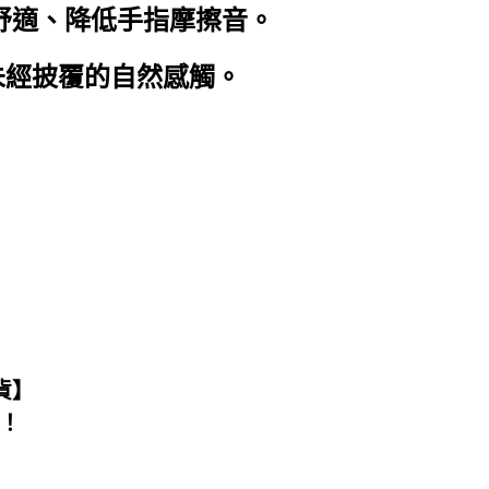
舒適、降低手指摩擦音。
像未經披覆的自然感觸。
貨】
！