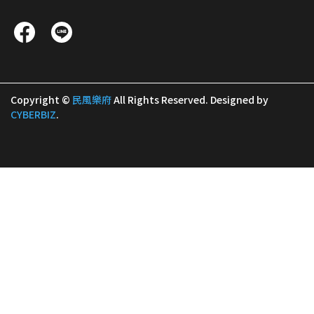
Copyright ©
民風樂府
All Rights Reserved.
Designed by
CYBERBIZ
.